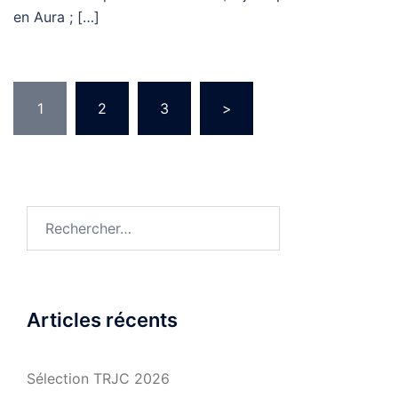
en Aura ; […]
Pagination
1
2
3
>
des
publications
Rechercher :
Articles récents
Sélection TRJC 2026